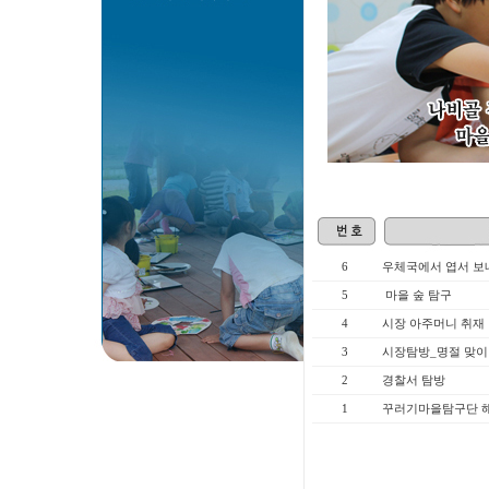
6
우체국에서 엽서 보
5
마을 숲 탐구
4
시장 아주머니 취재
3
시장탐방_명절 맞이
2
경찰서 탐방
1
꾸러기마을탐구단 