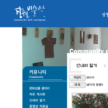
잠
관리자
냉이의 정원4