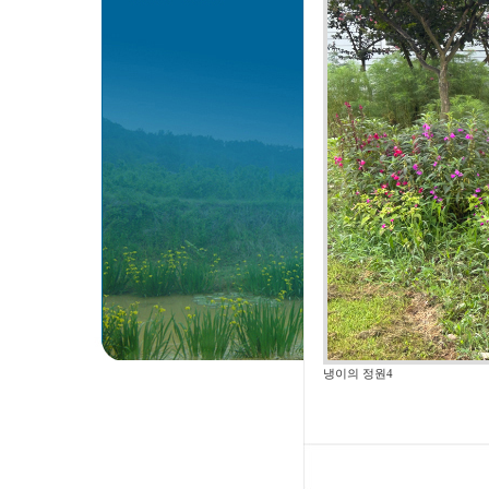
냉이의 정원4