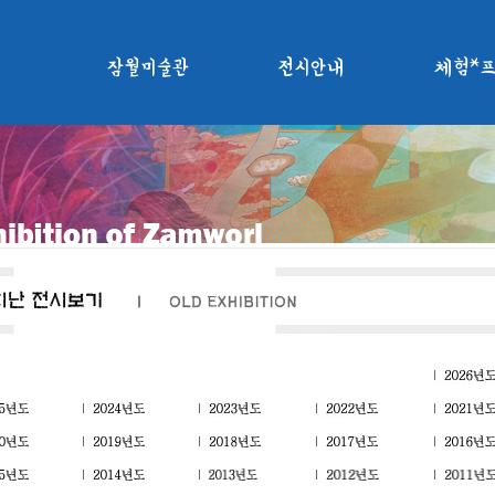
잠월미술관
전시안내
체험*